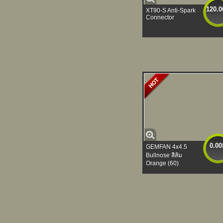
120.0
XT90-S Anti-Spark
Connector
0.00
GEMFAN 4x4.5
Bullnose สีส้ม
Orange (60)