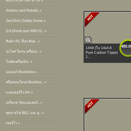
MULTICOPTER ทั่วไป »
Arduino and Robotic »
ZeroTech Dobby Drone »
DJI Drone and XIRO D.. »
สินค้า RC อื่นๆ สินค.. »
480.0
1448 (ใบ 14x4.8
อะไหล่ โดรน,เครื่องบ.. »
Pure Carbon T-type)
1...
ใบพัดเครื่องบิน »
มอเตอร์ Brushless »
สปีดคอนโทรล Blushles.. »
แบตเตอร์รี่ LiPo »
เครื่องชาร์ทแบตเตอร์.. »
ชุดจ่ายไฟ BEC และ อุ.. »
เซอร์โว »