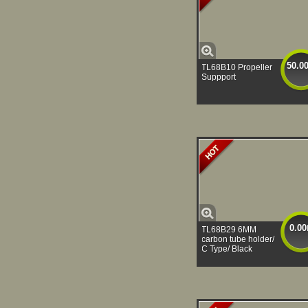
50.0
TL68B10 Propeller
Suppport
0.00
TL68B29 6MM
carbon tube holder/
C Type/ Black