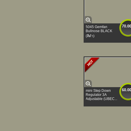
70.0
5045 Gemfan
Bullnose BLACK
(สีดำ)
60.0
mini Step Down
Regulator 3A
Adjustable (UBEC...