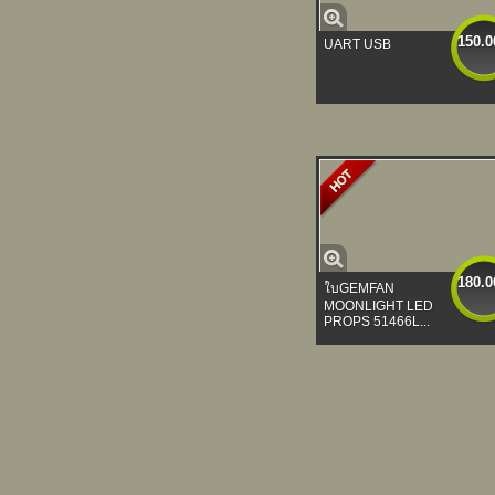
150.0
UART USB
180.0
ใบGEMFAN
MOONLIGHT LED
PROPS 51466L...