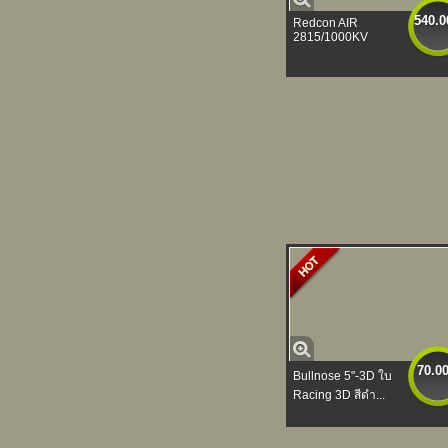
540.0
Redcon AIR
2815/1000KV
70.0
Bullnose 5"-3D ใบ
Racing 3D สีดำ...