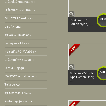
เครื่องมือวัดและทดสอบ »
เครื่องมืองาน RC และ.. »
GLUE TAPE เทปกาว »
140.0
5030 (ใบ 5x3"
Carbon Nylon) 1...
LED ไฟ LED »
ชุดฝึกบิน-Simulator »
รถ Segway ไฟฟ้า »
มอเตอร์ไซค์บังคับไฟฟ้า »
เครื่องบินไฟฟ้า และน.. »
เฮลิฯ 450 ทุกรุ่น »
1,500
2255 (ใบ 22x55 T-
CANOPY for Helicopter »
Type Carbon Fiber)
1...
ไจโล GYRO »
ชุด Upgrade ฮ.450 »
ใบพัด ฮ.ทุกรุ่น และ .. »