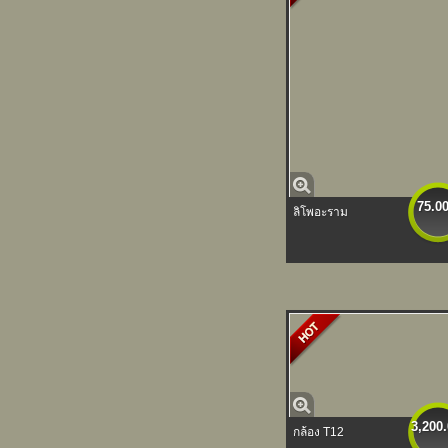
75.0
ลิโพอะราม
3,200
กล้อง T12