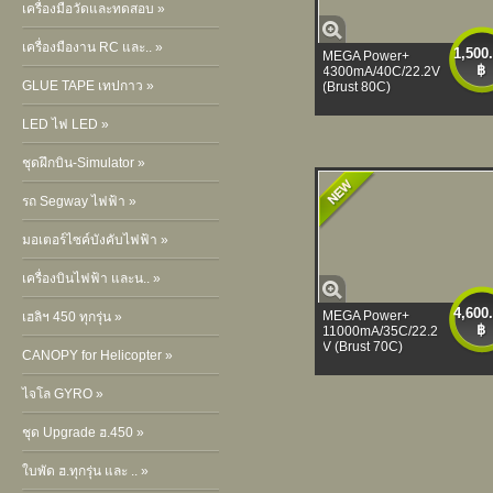
เครื่องมือวัดและทดสอบ »
เครื่องมืองาน RC และ.. »
1,500
MEGA Power+
฿
4300mA/40C/22.2V
GLUE TAPE เทปกาว »
(Brust 80C)
LED ไฟ LED »
ชุดฝึกบิน-Simulator »
รถ Segway ไฟฟ้า »
มอเตอร์ไซค์บังคับไฟฟ้า »
เครื่องบินไฟฟ้า และน.. »
4,600
MEGA Power+
เฮลิฯ 450 ทุกรุ่น »
฿
11000mA/35C/22.2
V (Brust 70C)
CANOPY for Helicopter »
ไจโล GYRO »
ชุด Upgrade ฮ.450 »
ใบพัด ฮ.ทุกรุ่น และ .. »