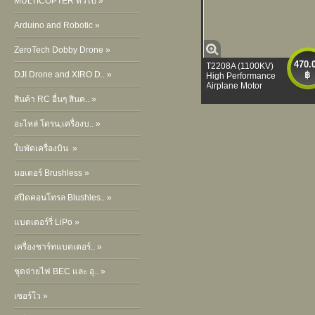
MULTICOPTER ทั่วไป »
Arduino and Robotic »
ZeroTech Dobby Drone »
470.
T2208A (1100KV)
DJI Drone and XIRO D.. »
฿
High Performance
Airplane Motor
สินค้า RC อื่นๆ สินค.. »
อะไหล่ โดรน,เครื่องบ.. »
ใบพัดเครื่องบิน »
มอเตอร์ Brushless »
สปีดคอนโทรล Blushles.. »
แบตเตอร์รี่ LiPo »
เครื่องชาร์ทแบตเตอร์.. »
ชุดจ่ายไฟ BEC และ อุ.. »
เซอร์โว »