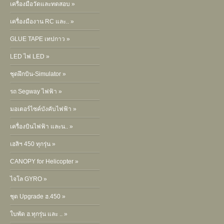
เครื่องมือวัดและทดสอบ »
เครื่องมืองาน RC และ.. »
GLUE TAPE เทปกาว »
LED ไฟ LED »
ชุดฝึกบิน-Simulator »
รถ Segway ไฟฟ้า »
มอเตอร์ไซค์บังคับไฟฟ้า »
เครื่องบินไฟฟ้า และน.. »
เฮลิฯ 450 ทุกรุ่น »
CANOPY for Helicopter »
ไจโล GYRO »
ชุด Upgrade ฮ.450 »
ใบพัด ฮ.ทุกรุ่น และ .. »