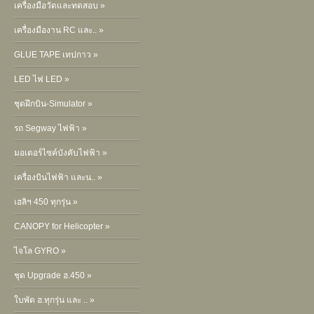
เครื่องมือวัดและทดสอบ »
เครื่องมืองาน RC และ.. »
GLUE TAPE เทปกาว »
LED ไฟ LED »
ชุดฝึกบิน-Simulator »
รถ Segway ไฟฟ้า »
มอเตอร์ไซค์บังคับไฟฟ้า »
เครื่องบินไฟฟ้า และน.. »
เฮลิฯ 450 ทุกรุ่น »
CANOPY for Helicopter »
ไจโล GYRO »
ชุด Upgrade ฮ.450 »
ใบพัด ฮ.ทุกรุ่น และ .. »