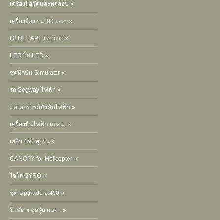
เครื่องมือวัดและทดสอบ »
เครื่องมืองาน RC และ.. »
GLUE TAPE เทปกาว »
LED ไฟ LED »
ชุดฝึกบิน-Simulator »
รถ Segway ไฟฟ้า »
มอเตอร์ไซค์บังคับไฟฟ้า »
เครื่องบินไฟฟ้า และน.. »
เฮลิฯ 450 ทุกรุ่น »
CANOPY for Helicopter »
ไจโล GYRO »
ชุด Upgrade ฮ.450 »
ใบพัด ฮ.ทุกรุ่น และ .. »