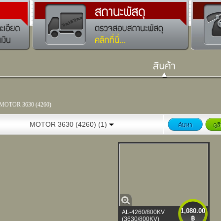
MOTOR 3630 (4260)
MOTOR 3630 (4260) (1)
1,080.00
AL-4260/800KV
฿
(3630/800KV)