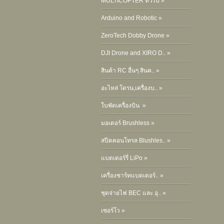
MULTICOPTER ทั่วไป »
Arduino and Robotic »
ZeroTech Dobby Drone »
DJI Drone and XIRO D.. »
สินค้า RC อื่นๆ สินค.. »
อะไหล่ โดรน,เครื่องบ.. »
ใบพัดเครื่องบิน »
มอเตอร์ Brushless »
สปีดคอนโทรล Blushles.. »
แบตเตอร์รี่ LiPo »
เครื่องชาร์ทแบตเตอร์.. »
ชุดจ่ายไฟ BEC และ อุ.. »
เซอร์โว »