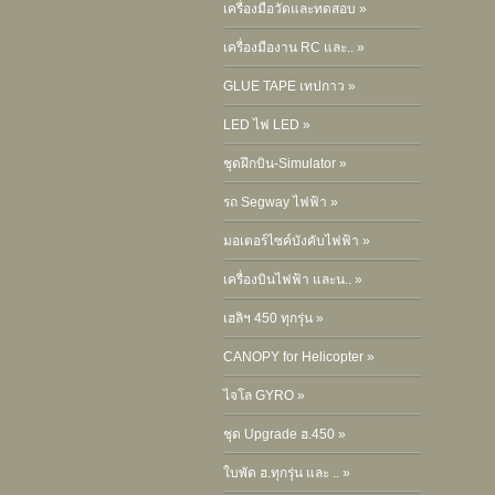
เครื่องมือวัดและทดสอบ »
เครื่องมืองาน RC และ.. »
GLUE TAPE เทปกาว »
LED ไฟ LED »
ชุดฝึกบิน-Simulator »
รถ Segway ไฟฟ้า »
มอเตอร์ไซค์บังคับไฟฟ้า »
เครื่องบินไฟฟ้า และน.. »
เฮลิฯ 450 ทุกรุ่น »
CANOPY for Helicopter »
ไจโล GYRO »
ชุด Upgrade ฮ.450 »
ใบพัด ฮ.ทุกรุ่น และ .. »