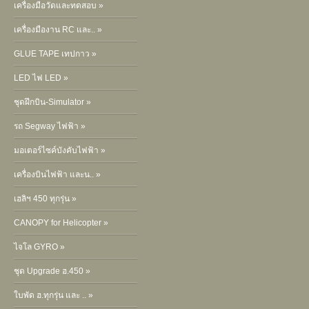
เครื่องมือวัดและทดสอบ »
เครื่องมืองาน RC และ.. »
GLUE TAPE เทปกาว »
LED ไฟ LED »
ชุดฝึกบิน-Simulator »
รถ Segway ไฟฟ้า »
มอเตอร์ไซค์บังคับไฟฟ้า »
เครื่องบินไฟฟ้า และน.. »
เฮลิฯ 450 ทุกรุ่น »
CANOPY for Helicopter »
ไจโล GYRO »
ชุด Upgrade ฮ.450 »
ใบพัด ฮ.ทุกรุ่น และ .. »