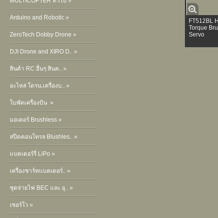
MULTICOPTER ทั่วไป »
Arduino and Robotic »
FT512BL H
Torque Bru
ZeroTech Dobby Drone »
Servo
DJI Drone and XIRO D.. »
สินค้า RC อื่นๆ สินค.. »
อะไหล่ โดรน,เครื่องบ.. »
ใบพัดเครื่องบิน »
มอเตอร์ Brushless »
สปีดคอนโทรล Blushles.. »
แบตเตอร์รี่ LiPo »
เครื่องชาร์ทแบตเตอร์.. »
ชุดจ่ายไฟ BEC และ อุ.. »
เซอร์โว »