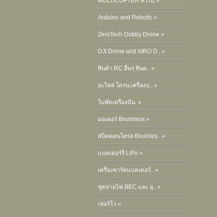
MULTICOPTER ทั่วไป »
Arduino and Robotic »
ZeroTech Dobby Drone »
DJI Drone and XIRO D.. »
สินค้า RC อื่นๆ สินค.. »
อะไหล่ โดรน,เครื่องบ.. »
ใบพัดเครื่องบิน »
มอเตอร์ Brushless »
สปีดคอนโทรล Blushles.. »
แบตเตอร์รี่ LiPo »
เครื่องชาร์ทแบตเตอร์.. »
ชุดจ่ายไฟ BEC และ อุ.. »
เซอร์โว »