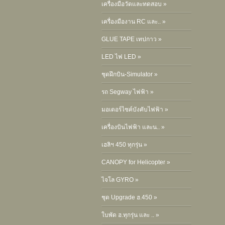
เครื่องมือวัดและทดสอบ »
เครื่องมืองาน RC และ.. »
GLUE TAPE เทปกาว »
LED ไฟ LED »
ชุดฝึกบิน-Simulator »
รถ Segway ไฟฟ้า »
มอเตอร์ไซค์บังคับไฟฟ้า »
เครื่องบินไฟฟ้า และน.. »
เฮลิฯ 450 ทุกรุ่น »
CANOPY for Helicopter »
ไจโล GYRO »
ชุด Upgrade ฮ.450 »
ใบพัด ฮ.ทุกรุ่น และ .. »