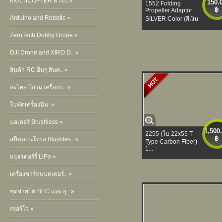
MULTICOPTER ทั่วไป »
150.
1552 Folding
฿
Propeller Adaptor
Arduino and Robotic »
SILVER Color (สีเงิน
ZeroTech Dobby Drone »
DJI Drone and XIRO D.. »
สินค้า RC อื่นๆ สินค.. »
อะไหล่ โดรน,เครื่องบ.. »
ใบพัดเครื่องบิน »
มอเตอร์ Brushless »
1,500
2255 (ใบ 22x55 T-
฿
สปีดคอนโทรล Blushles.. »
Type Carbon Fiber)
1...
แบตเตอร์รี่ LiPo »
เครื่องชาร์ทแบตเตอร์.. »
ชุดจ่ายไฟ BEC และ อุ.. »
เซอร์โว »