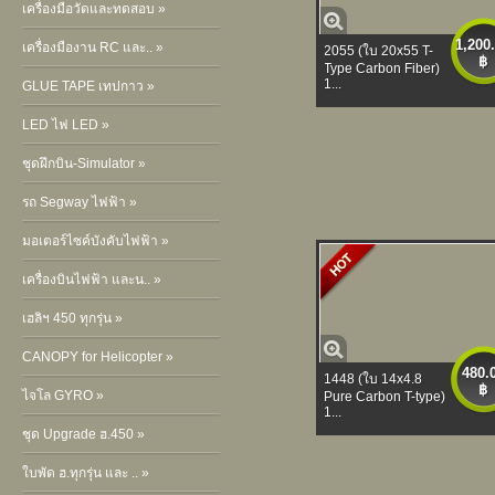
เครื่องมือวัดและทดสอบ »
1,200
เครื่องมืองาน RC และ.. »
2055 (ใบ 20x55 T-
฿
Type Carbon Fiber)
1...
GLUE TAPE เทปกาว »
LED ไฟ LED »
ชุดฝึกบิน-Simulator »
รถ Segway ไฟฟ้า »
มอเตอร์ไซค์บังคับไฟฟ้า »
เครื่องบินไฟฟ้า และน.. »
เฮลิฯ 450 ทุกรุ่น »
CANOPY for Helicopter »
480.
1448 (ใบ 14x4.8
฿
ไจโล GYRO »
Pure Carbon T-type)
1...
ชุด Upgrade ฮ.450 »
ใบพัด ฮ.ทุกรุ่น และ .. »