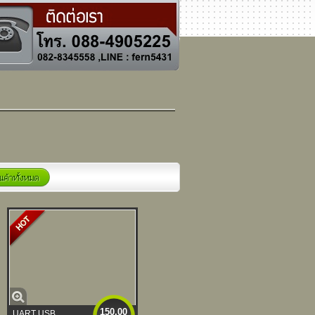
150.00
UART USB