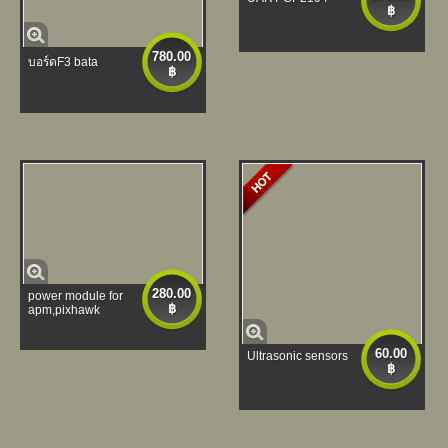
฿
780.00
บอร์ดF3 bata
฿
280.00
power module for
฿
apm,pixhawk
60.00
Ultrasonic sensors
฿