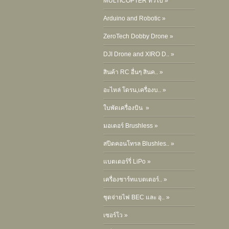
MULTICOPTER ทั่วไป »
Arduino and Robotic »
ZeroTech Dobby Drone »
DJI Drone and XIRO D.. »
สินค้า RC อื่นๆ สินค.. »
อะไหล่ โดรน,เครื่องบ.. »
ใบพัดเครื่องบิน »
มอเตอร์ Brushless »
สปีดคอนโทรล Blushles.. »
แบตเตอร์รี่ LiPo »
เครื่องชาร์ทแบตเตอร์.. »
ชุดจ่ายไฟ BEC และ อุ.. »
เซอร์โว »