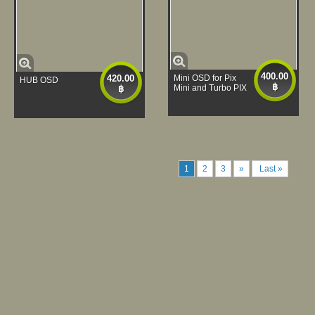
400.00
420.00
Mini OSD for Pix
HUB OSD
฿
Mini and Turbo PIX
฿
1
2
3
»
Last »