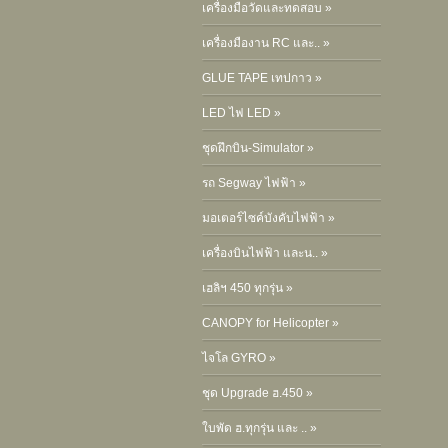
เครื่องมือวัดและทดสอบ »
เครื่องมืองาน RC และ.. »
GLUE TAPE เทปกาว »
LED ไฟ LED »
ชุดฝึกบิน-Simulator »
รถ Segway ไฟฟ้า »
มอเตอร์ไซค์บังคับไฟฟ้า »
เครื่องบินไฟฟ้า และน.. »
เฮลิฯ 450 ทุกรุ่น »
CANOPY for Helicopter »
ไจโล GYRO »
ชุด Upgrade ฮ.450 »
ใบพัด ฮ.ทุกรุ่น และ .. »