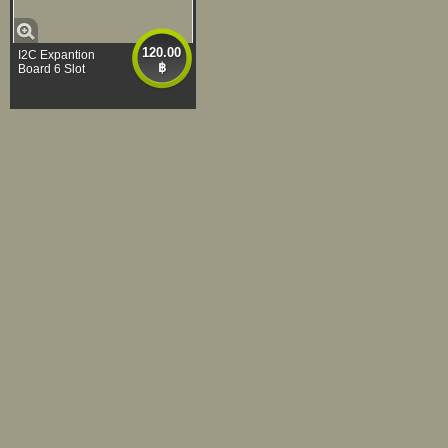
120.00
I2C Expantion
฿
Board 6 Slot