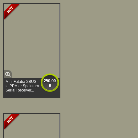
250.00
Mini Futaba SBUS
฿
to PPM or Spektrum
Serial Receiver...