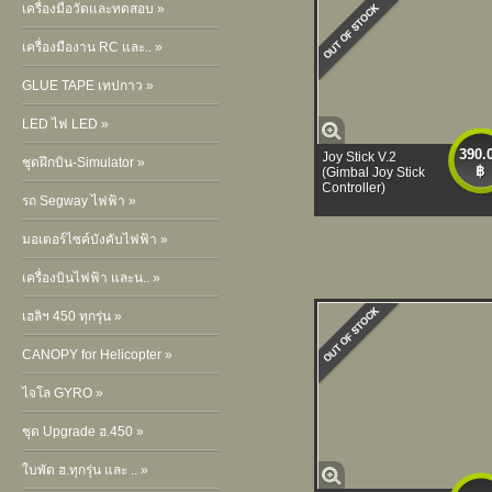
เครื่องมือวัดและทดสอบ »
เครื่องมืองาน RC และ.. »
GLUE TAPE เทปกาว »
LED ไฟ LED »
390.
Joy Stick V.2
ชุดฝึกบิน-Simulator »
฿
(Gimbal Joy Stick
Controller)
รถ Segway ไฟฟ้า »
มอเตอร์ไซค์บังคับไฟฟ้า »
เครื่องบินไฟฟ้า และน.. »
เฮลิฯ 450 ทุกรุ่น »
CANOPY for Helicopter »
ไจโล GYRO »
ชุด Upgrade ฮ.450 »
ใบพัด ฮ.ทุกรุ่น และ .. »