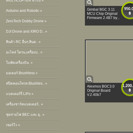
MULTICOPTER ทั่วไป »
950.
Gimbal BGC 3.11
Arduino and Robotic »
฿
MCU Chip Original
Firmware 2.4B7 by...
ZeroTech Dobby Drone »
DJI Drone and XIRO D.. »
สินค้า RC อื่นๆ สินค.. »
อะไหล่ โดรน,เครื่องบ.. »
ใบพัดเครื่องบิน »
มอเตอร์ Brushless »
สปีดคอนโทรล Blushles.. »
1,200
Alexmos BGC3.0
฿
Original Board
แบตเตอร์รี่ LiPo »
V.2.40b7
เครื่องชาร์ทแบตเตอร์.. »
ชุดจ่ายไฟ BEC และ อุ.. »
เซอร์โว »