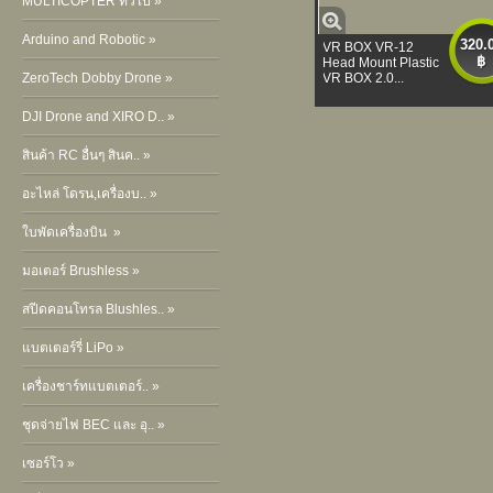
MULTICOPTER ทั่วไป »
Arduino and Robotic »
320.
VR BOX VR-12
฿
Head Mount Plastic
ZeroTech Dobby Drone »
VR BOX 2.0...
DJI Drone and XIRO D.. »
สินค้า RC อื่นๆ สินค.. »
อะไหล่ โดรน,เครื่องบ.. »
ใบพัดเครื่องบิน »
มอเตอร์ Brushless »
สปีดคอนโทรล Blushles.. »
แบตเตอร์รี่ LiPo »
เครื่องชาร์ทแบตเตอร์.. »
ชุดจ่ายไฟ BEC และ อุ.. »
เซอร์โว »