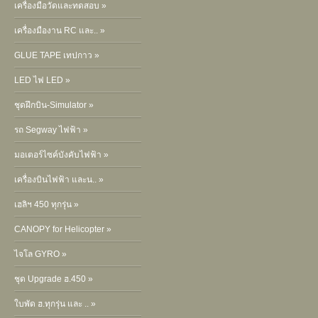
เครื่องมือวัดและทดสอบ »
เครื่องมืองาน RC และ.. »
GLUE TAPE เทปกาว »
LED ไฟ LED »
ชุดฝึกบิน-Simulator »
รถ Segway ไฟฟ้า »
มอเตอร์ไซค์บังคับไฟฟ้า »
เครื่องบินไฟฟ้า และน.. »
เฮลิฯ 450 ทุกรุ่น »
CANOPY for Helicopter »
ไจโล GYRO »
ชุด Upgrade ฮ.450 »
ใบพัด ฮ.ทุกรุ่น และ .. »