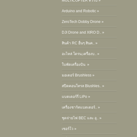
MULTICOPTER ทั่วไป »
Arduino and Robotic »
ZeroTech Dobby Drone »
DJI Drone and XIRO D.. »
สินค้า RC อื่นๆ สินค.. »
อะไหล่ โดรน,เครื่องบ.. »
ใบพัดเครื่องบิน »
มอเตอร์ Brushless »
สปีดคอนโทรล Blushles.. »
แบตเตอร์รี่ LiPo »
เครื่องชาร์ทแบตเตอร์.. »
ชุดจ่ายไฟ BEC และ อุ.. »
เซอร์โว »