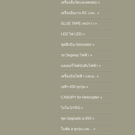
เครื่องมือวัดและทดสอบ »
เครื่องมืองาน RC และ.. »
GLUE TAPE เทปกาว »
LED ไฟ LED »
ชุดฝึกบิน-Simulator »
รถ Segway ไฟฟ้า »
มอเตอร์ไซค์บังคับไฟฟ้า »
เครื่องบินไฟฟ้า และน.. »
เฮลิฯ 450 ทุกรุ่น »
CANOPY for Helicopter »
ไจโล GYRO »
ชุด Upgrade ฮ.450 »
ใบพัด ฮ.ทุกรุ่น และ .. »