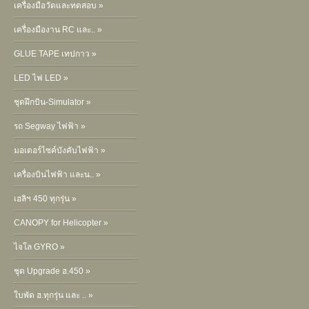
เครื่องมือวัดและทดสอบ »
เครื่องมืองาน RC และ.. »
GLUE TAPE เทปกาว »
LED ไฟ LED »
ชุดฝึกบิน-Simulator »
รถ Segway ไฟฟ้า »
มอเตอร์ไซค์บังคับไฟฟ้า »
เครื่องบินไฟฟ้า และน.. »
เฮลิฯ 450 ทุกรุ่น »
CANOPY for Helicopter »
ไจโล GYRO »
ชุด Upgrade ฮ.450 »
ใบพัด ฮ.ทุกรุ่น และ .. »