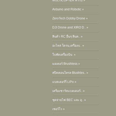
MULTICOPTER ทั่วไป »
Arduino and Robotic »
ZeroTech Dobby Drone »
DJI Drone and XIRO D.. »
สินค้า RC อื่นๆ สินค.. »
อะไหล่ โดรน,เครื่องบ.. »
ใบพัดเครื่องบิน »
มอเตอร์ Brushless »
สปีดคอนโทรล Blushles.. »
แบตเตอร์รี่ LiPo »
เครื่องชาร์ทแบตเตอร์.. »
ชุดจ่ายไฟ BEC และ อุ.. »
เซอร์โว »