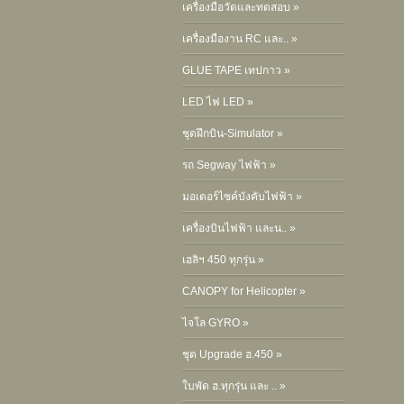
เครื่องมือวัดและทดสอบ »
เครื่องมืองาน RC และ.. »
GLUE TAPE เทปกาว »
LED ไฟ LED »
ชุดฝึกบิน-Simulator »
รถ Segway ไฟฟ้า »
มอเตอร์ไซค์บังคับไฟฟ้า »
เครื่องบินไฟฟ้า และน.. »
เฮลิฯ 450 ทุกรุ่น »
CANOPY for Helicopter »
ไจโล GYRO »
ชุด Upgrade ฮ.450 »
ใบพัด ฮ.ทุกรุ่น และ .. »