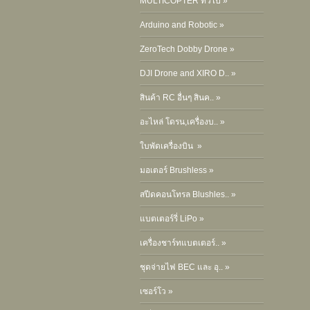
MULTICOPTER ทั่วไป »
Arduino and Robotic »
ZeroTech Dobby Drone »
DJI Drone and XIRO D.. »
สินค้า RC อื่นๆ สินค.. »
อะไหล่ โดรน,เครื่องบ.. »
ใบพัดเครื่องบิน »
มอเตอร์ Brushless »
สปีดคอนโทรล Blushles.. »
แบตเตอร์รี่ LiPo »
เครื่องชาร์ทแบตเตอร์.. »
ชุดจ่ายไฟ BEC และ อุ.. »
เซอร์โว »