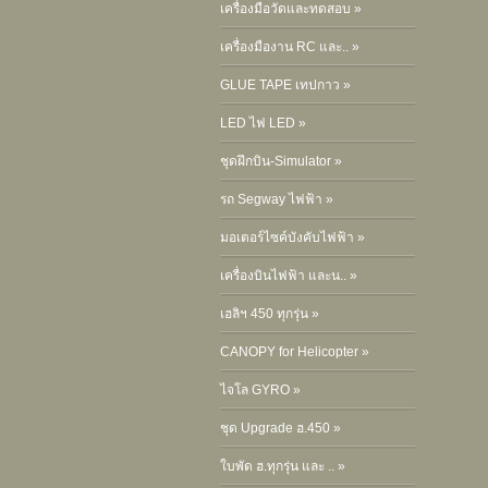
เครื่องมือวัดและทดสอบ »
เครื่องมืองาน RC และ.. »
GLUE TAPE เทปกาว »
LED ไฟ LED »
ชุดฝึกบิน-Simulator »
รถ Segway ไฟฟ้า »
มอเตอร์ไซค์บังคับไฟฟ้า »
เครื่องบินไฟฟ้า และน.. »
เฮลิฯ 450 ทุกรุ่น »
CANOPY for Helicopter »
ไจโล GYRO »
ชุด Upgrade ฮ.450 »
ใบพัด ฮ.ทุกรุ่น และ .. »