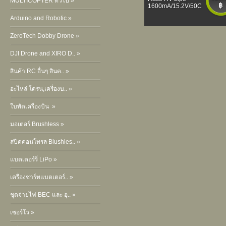
MULTICOPTER ทั่วไป »
฿
1600mA/15.2V/50C
Arduino and Robotic »
ZeroTech Dobby Drone »
DJI Drone and XIRO D.. »
สินค้า RC อื่นๆ สินค.. »
อะไหล่ โดรน,เครื่องบ.. »
ใบพัดเครื่องบิน »
มอเตอร์ Brushless »
สปีดคอนโทรล Blushles.. »
แบตเตอร์รี่ LiPo »
เครื่องชาร์ทแบตเตอร์.. »
ชุดจ่ายไฟ BEC และ อุ.. »
เซอร์โว »