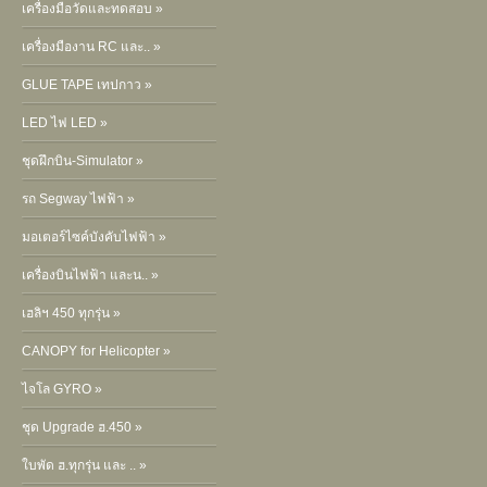
เครื่องมือวัดและทดสอบ »
เครื่องมืองาน RC และ.. »
GLUE TAPE เทปกาว »
LED ไฟ LED »
ชุดฝึกบิน-Simulator »
รถ Segway ไฟฟ้า »
มอเตอร์ไซค์บังคับไฟฟ้า »
เครื่องบินไฟฟ้า และน.. »
เฮลิฯ 450 ทุกรุ่น »
CANOPY for Helicopter »
ไจโล GYRO »
ชุด Upgrade ฮ.450 »
ใบพัด ฮ.ทุกรุ่น และ .. »