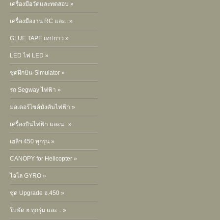
เครื่องมือวัดและทดสอบ »
เครื่องมืองาน RC และ.. »
GLUE TAPE เทปกาว »
LED ไฟ LED »
ชุดฝึกบิน-Simulator »
รถ Segway ไฟฟ้า »
มอเตอร์ไซค์บังคับไฟฟ้า »
เครื่องบินไฟฟ้า และน.. »
เฮลิฯ 450 ทุกรุ่น »
CANOPY for Helicopter »
ไจโล GYRO »
ชุด Upgrade ฮ.450 »
ใบพัด ฮ.ทุกรุ่น และ .. »