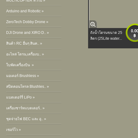
MULTICOPTER ทั่วไป »
Arduino and Robotic »
ZeroTech Dobby Drone »
0.0
DJI Drone and XIRO D.. »
ถังน้ำโดรนขนาด 25
฿
ลิตร (25Lite water...
สินค้า RC อื่นๆ สินค.. »
อะไหล่ โดรน,เครื่องบ.. »
ใบพัดเครื่องบิน »
มอเตอร์ Brushless »
สปีดคอนโทรล Blushles.. »
แบตเตอร์รี่ LiPo »
เครื่องชาร์ทแบตเตอร์.. »
ชุดจ่ายไฟ BEC และ อุ.. »
เซอร์โว »