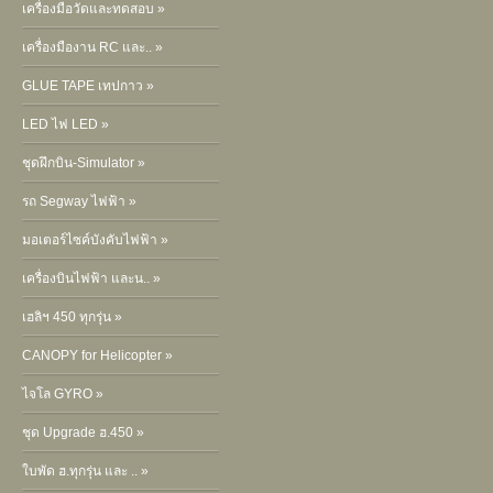
เครื่องมือวัดและทดสอบ »
เครื่องมืองาน RC และ.. »
GLUE TAPE เทปกาว »
LED ไฟ LED »
ชุดฝึกบิน-Simulator »
รถ Segway ไฟฟ้า »
มอเตอร์ไซค์บังคับไฟฟ้า »
เครื่องบินไฟฟ้า และน.. »
เฮลิฯ 450 ทุกรุ่น »
CANOPY for Helicopter »
ไจโล GYRO »
ชุด Upgrade ฮ.450 »
ใบพัด ฮ.ทุกรุ่น และ .. »