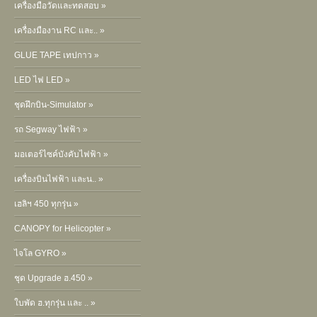
เครื่องมือวัดและทดสอบ »
เครื่องมืองาน RC และ.. »
GLUE TAPE เทปกาว »
LED ไฟ LED »
ชุดฝึกบิน-Simulator »
รถ Segway ไฟฟ้า »
มอเตอร์ไซค์บังคับไฟฟ้า »
เครื่องบินไฟฟ้า และน.. »
เฮลิฯ 450 ทุกรุ่น »
CANOPY for Helicopter »
ไจโล GYRO »
ชุด Upgrade ฮ.450 »
ใบพัด ฮ.ทุกรุ่น และ .. »