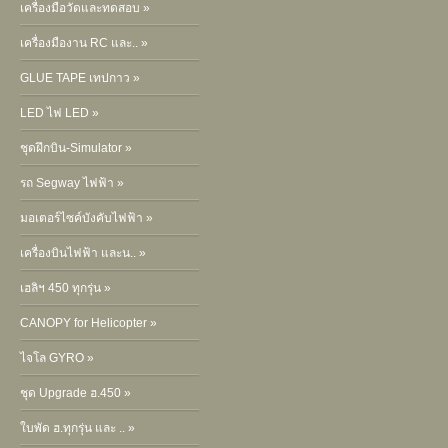
เครื่องมือวัดและทดสอบ »
เครื่องมืองาน RC และ.. »
GLUE TAPE เทปกาว »
LED ไฟ LED »
ชุดฝึกบิน-Simulator »
รถ Segway ไฟฟ้า »
มอเตอร์ไซค์บังคับไฟฟ้า »
เครื่องบินไฟฟ้า และน.. »
เฮลิฯ 450 ทุกรุ่น »
CANOPY for Helicopter »
ไจโล GYRO »
ชุด Upgrade ฮ.450 »
ใบพัด ฮ.ทุกรุ่น และ .. »