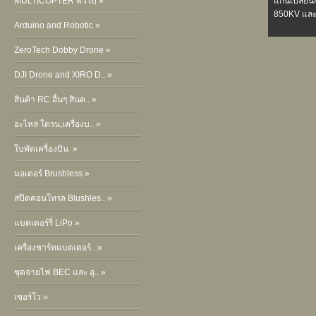
MULTICOPTER ทั่วไป »
แกนเปลี่ยนก
850KV แล
Arduino and Robotic »
ZeroTech Dobby Drone »
DJI Drone and XIRO D.. »
สินค้า RC อื่นๆ สินค.. »
อะไหล่ โดรน,เครื่องบ.. »
ใบพัดเครื่องบิน »
มอเตอร์ Brushless »
สปีดคอนโทรล Blushles.. »
แบตเตอร์รี่ LiPo »
เครื่องชาร์ทแบตเตอร์.. »
ชุดจ่ายไฟ BEC และ อุ.. »
เซอร์โว »