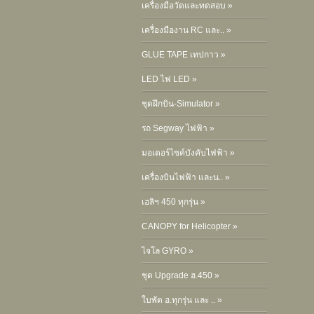
เครื่องมือวัดและทดสอบ »
เครื่องมืองาน RC และ.. »
GLUE TAPE เทปกาว »
LED ไฟ LED »
ชุดฝึกบิน-Simulator »
รถ Segway ไฟฟ้า »
มอเตอร์ไซค์บังคับไฟฟ้า »
เครื่องบินไฟฟ้า และน.. »
เฮลิฯ 450 ทุกรุ่น »
CANOPY for Helicopter »
ไจโล GYRO »
ชุด Upgrade ฮ.450 »
ใบพัด ฮ.ทุกรุ่น และ .. »