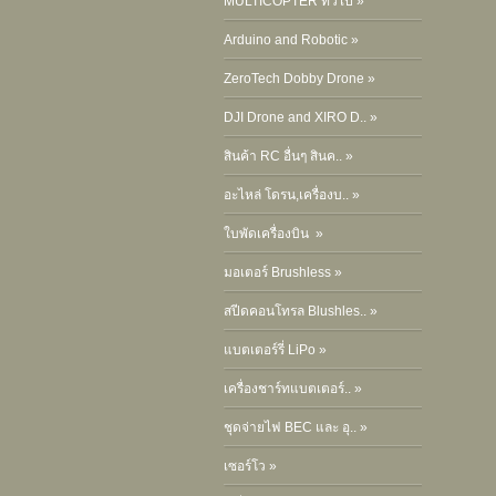
MULTICOPTER ทั่วไป »
Arduino and Robotic »
ZeroTech Dobby Drone »
DJI Drone and XIRO D.. »
สินค้า RC อื่นๆ สินค.. »
อะไหล่ โดรน,เครื่องบ.. »
ใบพัดเครื่องบิน »
มอเตอร์ Brushless »
สปีดคอนโทรล Blushles.. »
แบตเตอร์รี่ LiPo »
เครื่องชาร์ทแบตเตอร์.. »
ชุดจ่ายไฟ BEC และ อุ.. »
เซอร์โว »