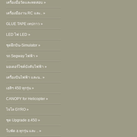
เครื่องมือวัดและทดสอบ »
เครื่องมืองาน RC และ.. »
GLUE TAPE เทปกาว »
LED ไฟ LED »
ชุดฝึกบิน-Simulator »
รถ Segway ไฟฟ้า »
มอเตอร์ไซค์บังคับไฟฟ้า »
เครื่องบินไฟฟ้า และน.. »
เฮลิฯ 450 ทุกรุ่น »
CANOPY for Helicopter »
ไจโล GYRO »
ชุด Upgrade ฮ.450 »
ใบพัด ฮ.ทุกรุ่น และ .. »