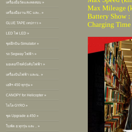
เครื่องมือวัดและทดสอบ »
Max Mileage (
เครื่องมืองาน RC และ.. »
Battery Show :
Charging Time 
GLUE TAPE เทปกาว »
LED ไฟ LED »
ชุดฝึกบิน-Simulator »
รถ Segway ไฟฟ้า »
มอเตอร์ไซค์บังคับไฟฟ้า »
เครื่องบินไฟฟ้า และน.. »
เฮลิฯ 450 ทุกรุ่น »
CANOPY for Helicopter »
ไจโล GYRO »
ชุด Upgrade ฮ.450 »
ใบพัด ฮ.ทุกรุ่น และ .. »