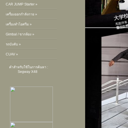
CAR JUMP Starter »
เครื่องออกกำลังกาย »
เครื่องทำไอศรีม »
Gimbal / ขากล้อง »
รถบังคับ »
CUAV »
คำสำหรับใช้ในการค้นหา :
Segway X48