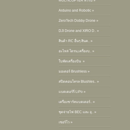
MULTICOPTER ทั่วไป »
Arduino and Robotic »
ZeroTech Dobby Drone »
DJI Drone and XIRO D.. »
สินค้า RC อื่นๆ สินค.. »
อะไหล่ โดรน,เครื่องบ.. »
ใบพัดเครื่องบิน »
มอเตอร์ Brushless »
สปีดคอนโทรล Blushles.. »
แบตเตอร์รี่ LiPo »
เครื่องชาร์ทแบตเตอร์.. »
ชุดจ่ายไฟ BEC และ อุ.. »
เซอร์โว »