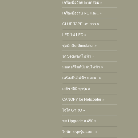
เครื่องมือวัดและทดสอบ »
เครื่องมืองาน RC และ.. »
GLUE TAPE เทปกาว »
LED ไฟ LED »
ชุดฝึกบิน-Simulator »
รถ Segway ไฟฟ้า »
มอเตอร์ไซค์บังคับไฟฟ้า »
เครื่องบินไฟฟ้า และน.. »
เฮลิฯ 450 ทุกรุ่น »
CANOPY for Helicopter »
ไจโล GYRO »
ชุด Upgrade ฮ.450 »
ใบพัด ฮ.ทุกรุ่น และ .. »