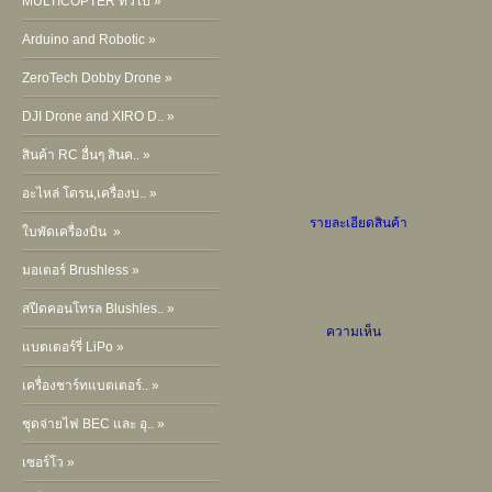
MULTICOPTER ทั่วไป »
Arduino and Robotic »
ZeroTech Dobby Drone »
DJI Drone and XIRO D.. »
สินค้า RC อื่นๆ สินค.. »
อะไหล่ โดรน,เครื่องบ.. »
รายละเอียดสินค้า
ใบพัดเครื่องบิน »
มอเตอร์ Brushless »
สปีดคอนโทรล Blushles.. »
ความเห็น
แบตเตอร์รี่ LiPo »
เครื่องชาร์ทแบตเตอร์.. »
ชุดจ่ายไฟ BEC และ อุ.. »
เซอร์โว »