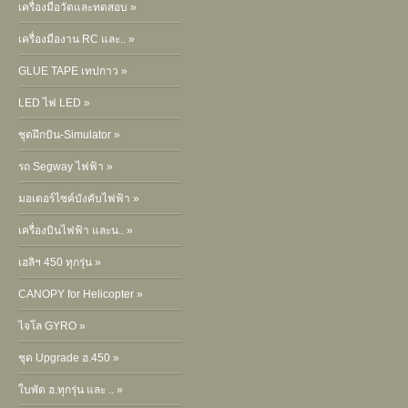
เครื่องมือวัดและทดสอบ »
เครื่องมืองาน RC และ.. »
GLUE TAPE เทปกาว »
LED ไฟ LED »
ชุดฝึกบิน-Simulator »
รถ Segway ไฟฟ้า »
มอเตอร์ไซค์บังคับไฟฟ้า »
เครื่องบินไฟฟ้า และน.. »
เฮลิฯ 450 ทุกรุ่น »
CANOPY for Helicopter »
ไจโล GYRO »
ชุด Upgrade ฮ.450 »
ใบพัด ฮ.ทุกรุ่น และ .. »