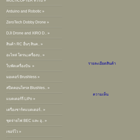
MULTICOPTER ทั่วไป »
Arduino and Robotic »
ZeroTech Dobby Drone »
DJI Drone and XIRO D.. »
สินค้า RC อื่นๆ สินค.. »
อะไหล่ โดรน,เครื่องบ.. »
รายละเอียดสินค้า
ใบพัดเครื่องบิน »
มอเตอร์ Brushless »
สปีดคอนโทรล Blushles.. »
ความเห็น
แบตเตอร์รี่ LiPo »
เครื่องชาร์ทแบตเตอร์.. »
ชุดจ่ายไฟ BEC และ อุ.. »
เซอร์โว »