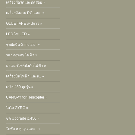
เครื่องมือวัดและทดสอบ »
เครื่องมืองาน RC และ.. »
GLUE TAPE เทปกาว »
LED ไฟ LED »
ชุดฝึกบิน-Simulator »
รถ Segway ไฟฟ้า »
มอเตอร์ไซค์บังคับไฟฟ้า »
เครื่องบินไฟฟ้า และน.. »
เฮลิฯ 450 ทุกรุ่น »
CANOPY for Helicopter »
ไจโล GYRO »
ชุด Upgrade ฮ.450 »
ใบพัด ฮ.ทุกรุ่น และ .. »