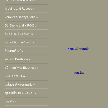
MULTICOPTER ทั่วไป »
Arduino and Robotic »
ZeroTech Dobby Drone »
DJI Drone and XIRO D.. »
สินค้า RC อื่นๆ สินค.. »
อะไหล่ โดรน,เครื่องบ.. »
รายละเอียดสินค้า
ใบพัดเครื่องบิน »
มอเตอร์ Brushless »
สปีดคอนโทรล Blushles.. »
ความเห็น
แบตเตอร์รี่ LiPo »
เครื่องชาร์ทแบตเตอร์.. »
ชุดจ่ายไฟ BEC และ อุ.. »
เซอร์โว »