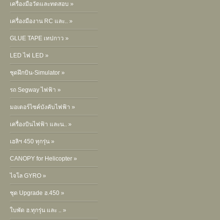
เครื่องมือวัดและทดสอบ »
เครื่องมืองาน RC และ.. »
GLUE TAPE เทปกาว »
LED ไฟ LED »
ชุดฝึกบิน-Simulator »
รถ Segway ไฟฟ้า »
มอเตอร์ไซค์บังคับไฟฟ้า »
เครื่องบินไฟฟ้า และน.. »
เฮลิฯ 450 ทุกรุ่น »
CANOPY for Helicopter »
ไจโล GYRO »
ชุด Upgrade ฮ.450 »
ใบพัด ฮ.ทุกรุ่น และ .. »