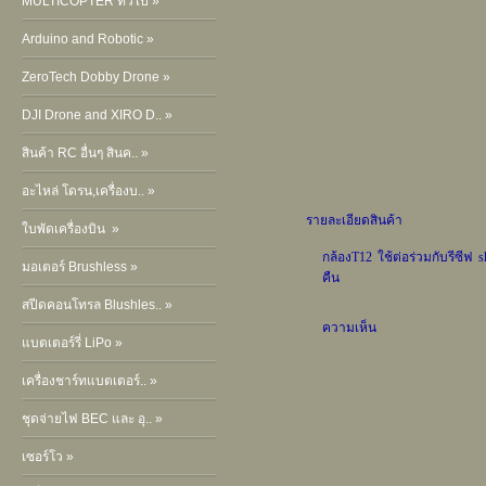
MULTICOPTER ทั่วไป »
Arduino and Robotic »
ZeroTech Dobby Drone »
DJI Drone and XIRO D.. »
สินค้า RC อื่นๆ สินค.. »
อะไหล่ โดรน,เครื่องบ.. »
รายละเอียดสินค้า
ใบพัดเครื่องบิน »
กล้องT12 ใช้ต่อร่วมกับรีซีฟ
มอเตอร์ Brushless »
คืน
สปีดคอนโทรล Blushles.. »
ความเห็น
แบตเตอร์รี่ LiPo »
เครื่องชาร์ทแบตเตอร์.. »
ชุดจ่ายไฟ BEC และ อุ.. »
เซอร์โว »