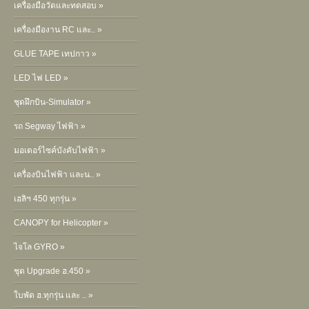
เครื่องมือวัดและทดสอบ »
เครื่องมืองาน RC และ.. »
GLUE TAPE เทปกาว »
LED ไฟ LED »
ชุดฝึกบิน-Simulator »
รถ Segway ไฟฟ้า »
มอเตอร์ไซค์บังคับไฟฟ้า »
เครื่องบินไฟฟ้า และน.. »
เฮลิฯ 450 ทุกรุ่น »
CANOPY for Helicopter »
ไจโล GYRO »
ชุด Upgrade ฮ.450 »
ใบพัด ฮ.ทุกรุ่น และ .. »