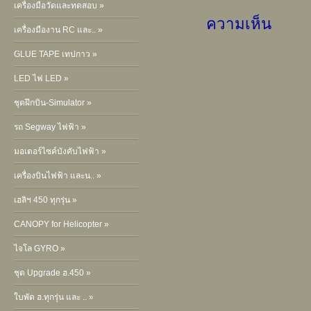
เครื่องมือวัดและทดสอบ »
ความเห็น
เครื่องมืองาน RC และ.. »
GLUE TAPE เทปกาว »
LED ไฟ LED »
ชุดฝึกบิน-Simulator »
รถ Segway ไฟฟ้า »
มอเตอร์ไซค์บังคับไฟฟ้า »
เครื่องบินไฟฟ้า และน.. »
เฮลิฯ 450 ทุกรุ่น »
CANOPY for Helicopter »
ไจโล GYRO »
ชุด Upgrade ฮ.450 »
ใบพัด ฮ.ทุกรุ่น และ .. »