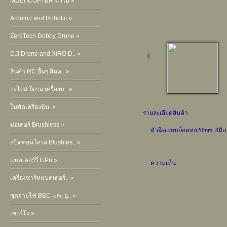
MULTICOPTER ทั่วไป »
Arduino and Robotic »
ZeroTech Dobby Drone »
DJI Drone and XIRO D.. »
สินค้า RC อื่นๆ สินค.. »
อะไหล่ โดรน,เครื่องบ.. »
ใบพัดเครื่องบิน »
รายละเอียดสินค้า
มอเตอร์ Brushless »
หัวฉีดแบบล็อคท่อ20mm. 8มิล
สปีดคอนโทรล Blushles.. »
แบตเตอร์รี่ LiPo »
ความเห็น
เครื่องชาร์ทแบตเตอร์.. »
ชุดจ่ายไฟ BEC และ อุ.. »
เซอร์โว »