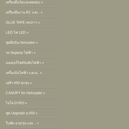
เครื่องมือวัดและทดสอบ »
เครื่องมืองาน RC และ.. »
GLUE TAPE เทปกาว »
LED ไฟ LED »
ชุดฝึกบิน-Simulator »
รถ Segway ไฟฟ้า »
มอเตอร์ไซค์บังคับไฟฟ้า »
เครื่องบินไฟฟ้า และน.. »
เฮลิฯ 450 ทุกรุ่น »
CANOPY for Helicopter »
ไจโล GYRO »
ชุด Upgrade ฮ.450 »
ใบพัด ฮ.ทุกรุ่น และ .. »