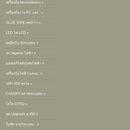
เครื่องมือวัดและทดสอบ »
เครื่องมืองาน RC และ.. »
GLUE TAPE เทปกาว »
LED ไฟ LED »
ชุดฝึกบิน-Simulator »
รถ Segway ไฟฟ้า »
มอเตอร์ไซค์บังคับไฟฟ้า »
เครื่องบินไฟฟ้า และน.. »
เฮลิฯ 450 ทุกรุ่น »
CANOPY for Helicopter »
ไจโล GYRO »
ชุด Upgrade ฮ.450 »
ใบพัด ฮ.ทุกรุ่น และ .. »