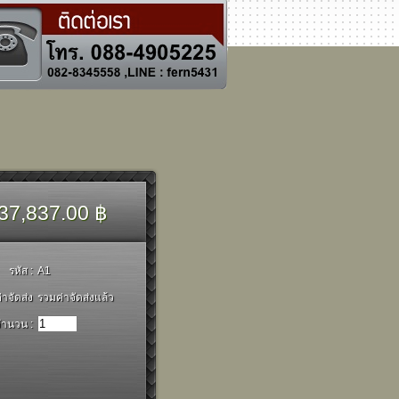
37,837.00 ฿
รหัส :
A1
่าจัดส่ง
รวมค่าจัดส่งแล้ว
ำนวน :