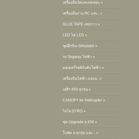
เครื่องมือวัดและทดสอบ »
เครื่องมืองาน RC และ.. »
GLUE TAPE เทปกาว »
LED ไฟ LED »
ชุดฝึกบิน-Simulator »
รถ Segway ไฟฟ้า »
มอเตอร์ไซค์บังคับไฟฟ้า »
เครื่องบินไฟฟ้า และน.. »
เฮลิฯ 450 ทุกรุ่น »
CANOPY for Helicopter »
ไจโล GYRO »
ชุด Upgrade ฮ.450 »
ใบพัด ฮ.ทุกรุ่น และ .. »