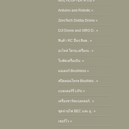
MULTICOPTER ทั่วไป »
Arduino and Robotic »
ZeroTech Dobby Drone »
DJI Drone and XIRO D.. »
สินค้า RC อื่นๆ สินค.. »
อะไหล่ โดรน,เครื่องบ.. »
ใบพัดเครื่องบิน »
มอเตอร์ Brushless »
สปีดคอนโทรล Blushles.. »
แบตเตอร์รี่ LiPo »
เครื่องชาร์ทแบตเตอร์.. »
ชุดจ่ายไฟ BEC และ อุ.. »
เซอร์โว »